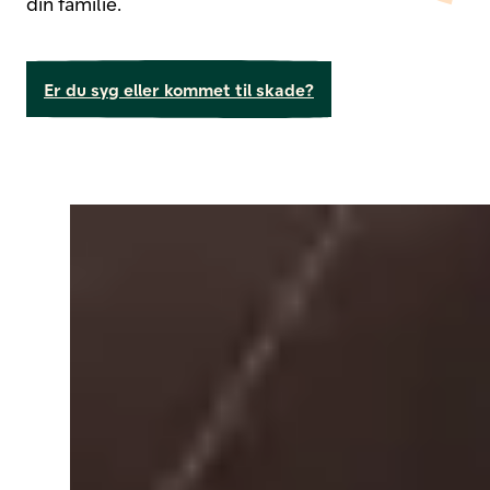
din familie.
Er du syg eller kommet til skade?