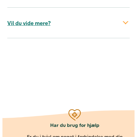
møde.
Vil du vide mere?
logge ind
her
Har du brug for hjælp
Er du i tvivl om noget i forbindelse med din