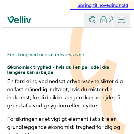
Spring til hovedindhold
Søg
Log ind
Kontakt &
Menu
Velliv startside
Nedsat erhvervsevne
Forsikring ved nedsat erhvervsevne
Økonomisk tryghed - hvis du i en periode ikke
længere kan arbejde
En forsikring ved nedsat erhvervsevne sikrer dig
en fast månedlig indtægt, hvis du mister din
indkomst, fordi du ikke længere kan arbejde på
grund af alvorlig sygdom eller ulykke.
Forsikringen er et vigtigt element i at sikre en
grundlæggende økonomisk tryghed for dig og