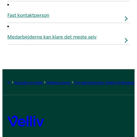
Fast kontaktperson
Medarbejderne kan klare det meste selv
Forside
Kontakt og hjælp
Hjælpeunivers
For administrator: Hjælp til Pensions
Velliv