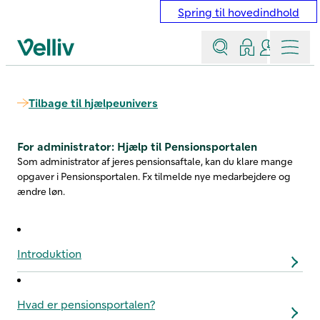
Spring til hovedindhold
Søg
Log ind
Kontakt &
Menu
Velliv startside
Tilbage til hjælpeunivers
For administrator: Hjælp til Pensionsportalen
Som administrator af jeres pensionsaftale, kan du klare mange
opgaver i Pensionsportalen. Fx tilmelde nye medarbejdere og
ændre løn.
Introduktion
Hvad er pensionsportalen?