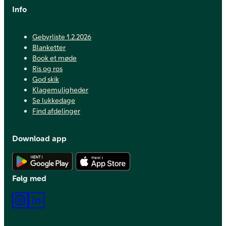
Info
Gebyrliste 1.2.2026
Blanketter
Book et møde
Ris og ros
God skik
Klagemuligheder
Se lukkedage
Find afdelinger
Download app
Hent Android app
Hent iOS app
Følg med
Instagram
LinkedIn