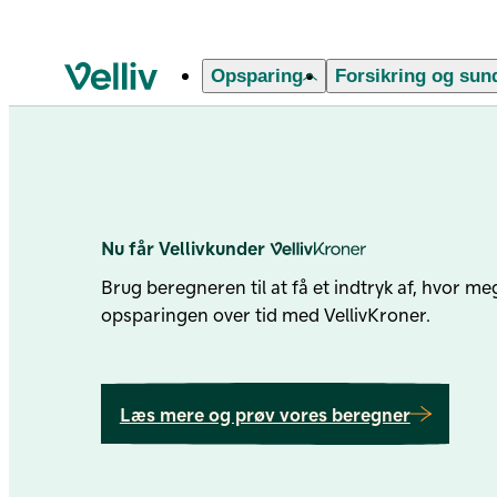
Forside
Opsparing
Forsikring og sun
Velliv startside
Nu får Vellivkunder
Velliv Kroner
Brug beregneren til at få et indtryk af, hvor meg
opsparingen over tid med VellivKroner.
Læs mere og prøv vores beregner