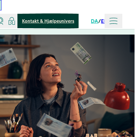
Søg
Log ind
Mere
DA
EN
Kontakt & Hjælpeunivers
Sprog