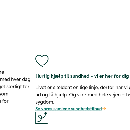
ne
Hurtig hjælp til sundhed - vi er her for dig
 med hver dag.
t særligt for
Livet er sjældent en lige linje, derfor har v
 som
ud og få hjælp. Og vi er med hele vejen – fø
g for
sygdom.
Se vores samlede sundhedstilbud