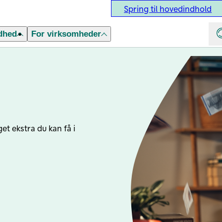
Spring til hovedindhold
dhed
For virksomheder
et ekstra du kan få i