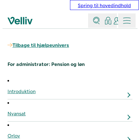
Spring til hovedindhold
Søg
Log ind
Kontakt &
Menu
Velliv startside
Tilbage til hjælpeunivers
For administrator: Pension og løn
Introduktion
Nyansat
Orlov