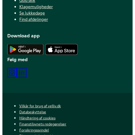
God skik
Klagemuligheder
Se lukkedage
Find afdelinger
Download app
Hent Android app
Hent iOS app
Følg med
Instagram
LinkedIn
Vilkår for brug af velliv.dk
Databeskyttelse
Håndtering af cookies
Finanstilsynets redegørelser
Forsikringssvindel