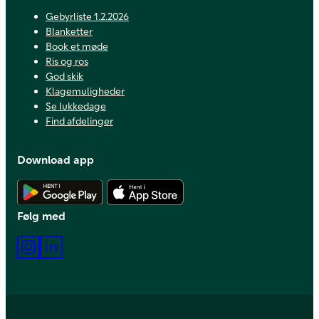
Gebyrliste 1.2.2026
Blanketter
Book et møde
Ris og ros
God skik
Klagemuligheder
Se lukkedage
Find afdelinger
Download app
Hent Android app
Hent iOS app
Følg med
Instagram
LinkedIn