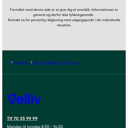
Formålet med denne side er at give dig et overblik. Informationen er
generel og derfor ikke fyldestgørende.
Kontakt os for personlig rådgivning med udgangspunkt i din individuelle
situation.
Forside
Opsparing
Ekstra indbetaling til pension
Velliv
Tlf 70 33 99 99
Mandag til torsdag 8.30 - 16.00