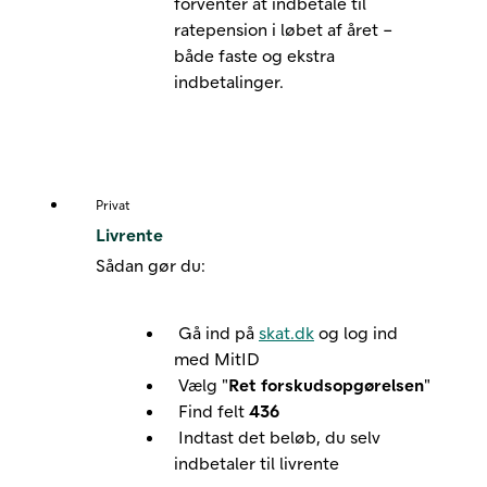
forventer at indbetale til
ratepension i løbet af året –
både faste og ekstra
indbetalinger.
Privat
Livrente
Sådan gør du:
Gå ind på
skat.dk
og log ind
med MitID
Vælg "
Ret forskudsopgørelsen
"
Find felt
436
Indtast det beløb, du selv
indbetaler til livrente