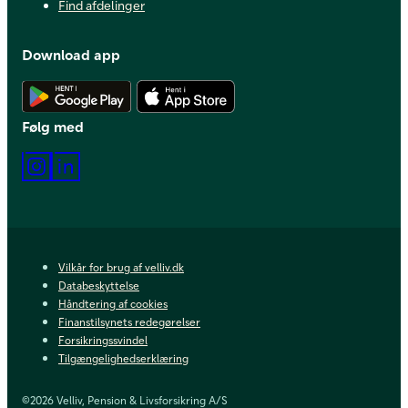
Find afdelinger
Download app
Hent Android app
Hent iOS app
Følg med
Instagram
LinkedIn
Vilkår for brug af velliv.dk
Databeskyttelse
Håndtering af cookies
Finanstilsynets redegørelser
Forsikringssvindel
Tilgængelighedserklæring
©2026 Velliv, Pension & Livsforsikring A/S