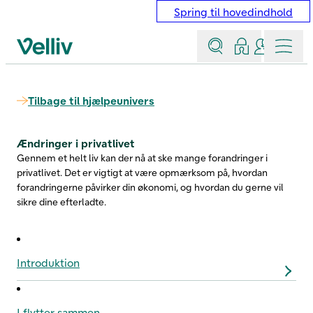
Spring til hovedindhold
Søg
Log ind
Kontakt &
Menu
Velliv startside
Tilbage til hjælpeunivers
Ændringer i privatlivet
Gennem et helt liv kan der nå at ske mange forandringer i
privatlivet. Det er vigtigt at være opmærksom på, hvordan
forandringerne påvirker din økonomi, og hvordan du gerne vil
sikre dine efterladte.
Introduktion
I flytter sammen