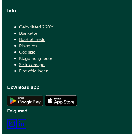
Info
Gebyrliste 1.2.2026
Blanketter
Book et møde
Ris og ros
God skik
Klagemuligheder
Se lukkedage
Find afdelinger
Download app
Hent Android app
Hent iOS app
Følg med
Instagram
LinkedIn