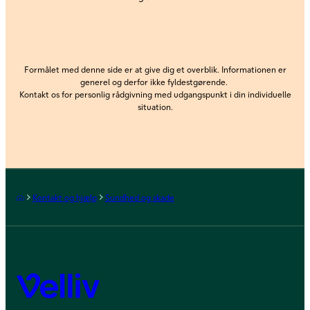
Formålet med denne side er at give dig et overblik. Informationen er
generel og derfor ikke fyldestgørende.
Kontakt os for personlig rådgivning med udgangspunkt i din individuelle
situation.
Forside
Kontakt og hjælp
Sundhed og skade
Velliv