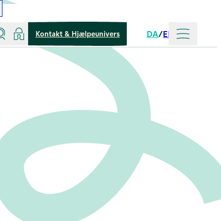
Søg
Log ind
Mere
DA
EN
Kontakt & Hjælpeunivers
Sprog