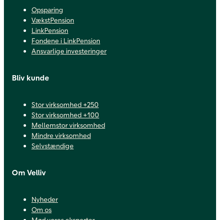
Opsparing
VækstPension
LinkPension
Fondene i LinkPension
Ansvarlige investeringer
Bliv kunde
Stor virksomhed +250
Stor virksomhed +100
Mellemstor virksomhed
Mindre virksomhed
Selvstændige
Om Velliv
Nyheder
Om os
Mød vores eksperter