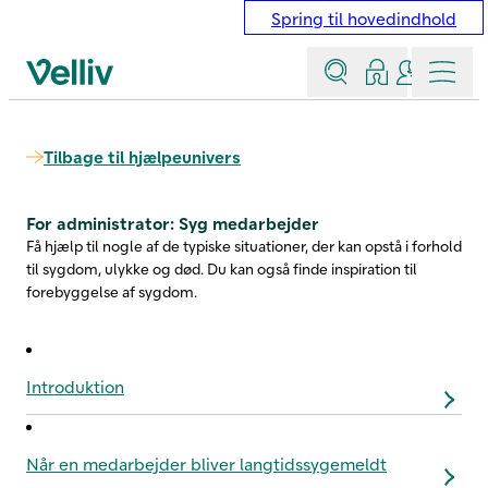
Spring til hovedindhold
Søg
Log ind
Kontakt &
Menu
Velliv startside
Tilbage til hjælpeunivers
For administrator: Syg medarbejder
Få hjælp til nogle af de typiske situationer, der kan opstå i forhold
til sygdom, ulykke og død. Du kan også finde inspiration til
forebyggelse af sygdom.
Introduktion
Når en medarbejder bliver langtidssygemeldt