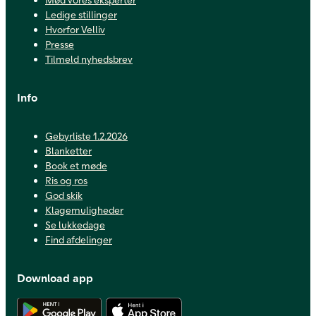
Ledige stillinger
Hvorfor Velliv
Presse
Tilmeld nyhedsbrev
Info
Gebyrliste 1.2.2026
Blanketter
Book et møde
Ris og ros
God skik
Klagemuligheder
Se lukkedage
Find afdelinger
Download app
Hent Android app
Hent iOS app