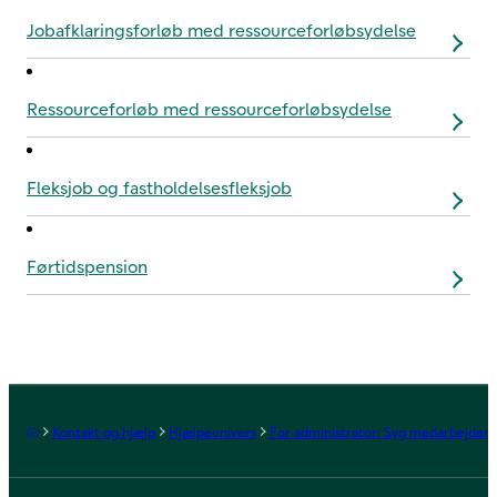
Jobafklaringsforløb med ressourceforløbsydelse
Ressourceforløb med ressourceforløbsydelse
Fleksjob og fastholdelsesfleksjob
Førtidspension
Forside
Kontakt og hjælp
Hjælpeunivers
For administrator: Syg medarbejder