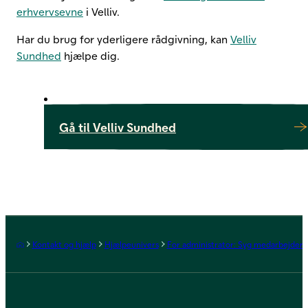
erhvervsevne
i Velliv.
Har du brug for yderligere rådgivning, kan
Velliv
Sundhed
hjælpe dig.
Gå til Velliv Sundhed
Forside
Kontakt og hjælp
Hjælpeunivers
For administrator: Syg medarbejder