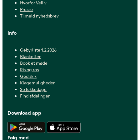
Hvorfor Velliv
Presse
Tilmeld nyhedsbrev
Info
Gebyrliste 1.2.2026
Blanketter
Book et møde
Ris og ros
God skik
Klagemuligheder
Se lukkedage
Find afdelinger
Download app
Hent Android app
Hent iOS app
Følg med