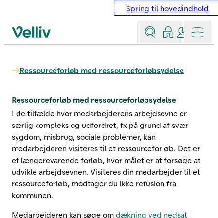
Spring til hovedindhold
Søg
Log ind
Kontakt &
Menu
Velliv startside
Ressourceforløb med ressourceforløbsydelse
Ressourceforløb med ressourceforløbsydelse
I de tilfælde hvor medarbejderens arbejdsevne er
særlig kompleks og udfordret, fx på grund af svær
sygdom, misbrug, sociale problemer, kan
medarbejderen visiteres til et ressourceforløb. Det er
et længerevarende forløb, hvor målet er at forsøge at
udvikle arbejdsevnen. Visiteres din medarbejder til et
ressourceforløb, modtager du ikke refusion fra
kommunen.
Medarbejderen kan søge om
dækning ved nedsat