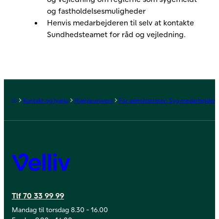
og fastholdelsesmuligheder
Henvis medarbejderen til selv at kontakte
Sundhedsteamet for råd og vejledning.
Forside
Kontakt og hjælp
Hjælpeunivers
For administrator: Syg medarbejder
Velliv
Tlf 70 33 99 99
Mandag til torsdag 8.30 - 16.00