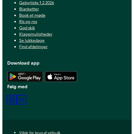
Gebyrliste 1.2.2026
Blanketter
Book et møde
Ris og ros
God skik
Klagemuligheder
Se lukkedage
Find afdelinger
Download app
Hent Android app
Hent iOS app
Følg med
Instagram
LinkedIn
Vilkår for brug af velliv.dk