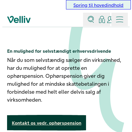
Spring til hovedindhold
Søg
Log ind
Kontakt &
Menu
Velliv startside
Ophørspension
En mulighed for selvstændigt erhvervsdrivende
Når du som selvstændig sælger din virksomhed,
har du mulighed for at oprette en
ophørspension. Ophørspension giver dig
mulighed for at mindske skattebetalingen i
forbindelse med helt eller delvis salg af
virksomheden.
Kontakt os vedr. ophørspension