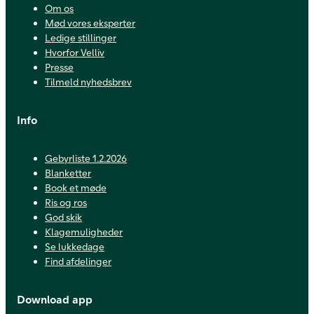
Om os
Mød vores eksperter
Ledige stillinger
Hvorfor Velliv
Presse
Tilmeld nyhedsbrev
Info
Gebyrliste 1.2.2026
Blanketter
Book et møde
Ris og ros
God skik
Klagemuligheder
Se lukkedage
Find afdelinger
Download app