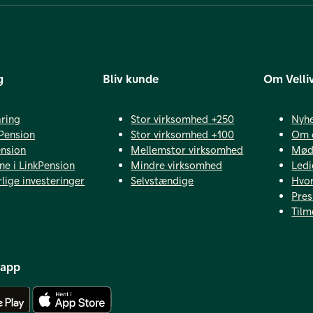
g
Bliv kunde
Om Velli
ring
Stor virksomhed +250
Nyh
Pension
Stor virksomhed +100
Om 
ension
Mellemstor virksomhed
Mød 
ne i LinkPension
Mindre virksomhed
Ledi
lige investeringer
Selvstændige
Hvor
Pres
Tilm
 app
Hent Android app
Hent iOS app