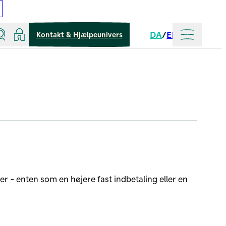
Søg
Log ind
Mere
DA
EN
Kontakt & Hjælpeunivers
Sprog
r - enten som en højere fast indbetaling eller en