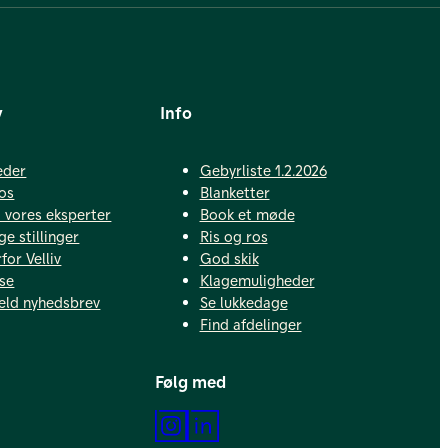
v
Info
eder
Gebyrliste 1.2.2026
os
Blanketter
vores eksperter
Book et møde
ge stillinger
Ris og ros
for Velliv
God skik
se
Klagemuligheder
eld nyhedsbrev
Se lukkedage
Find afdelinger
Følg med
Instagram
LinkedIn