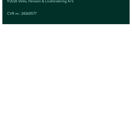
©2026 Velliv, Pension & Livsforsikring A/S
CVR nr.: 24260577