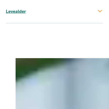
har far ret til 9 uger, som ikke kan overføres
til mor).
Levealder