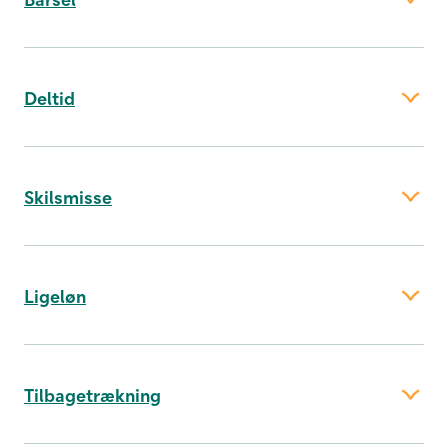
Deltid
Skilsmisse
Ligeløn
4 ugers graviditetsorlov (kun mor)
14 ugers barselsorlov (som begynder dagen
efter, barnet er født)
Tilbagetrækning
2 ugers fædreorlov efter fødslen
32 ugers forældreorlov (som deles – heraf