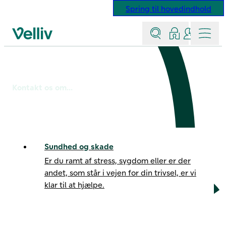
Spring til hovedindhold
Søg
Log ind
Kontakt &
Menu
Velliv startside
Kontakt os
Kontakt os om...
Sundhed og skade
Er du ramt af stress, sygdom eller er der
andet, som står i vejen for din trivsel, er vi
klar til at hjælpe.