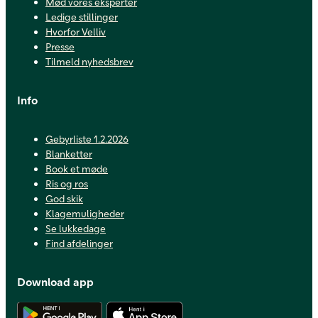
Mød vores eksperter
Ledige stillinger
Hvorfor Velliv
Presse
Tilmeld nyhedsbrev
Info
Gebyrliste 1.2.2026
Blanketter
Book et møde
Ris og ros
God skik
Klagemuligheder
Se lukkedage
Find afdelinger
Download app
Hent Android app
Hent iOS app