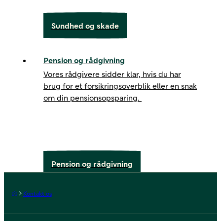
Sundhed og skade
Pension og rådgivning
Vores rådgivere sidder klar, hvis du har
brug for et forsikringsoverblik eller en snak
om din pensionsopsparing.
Pension og rådgivning
Forside
Kontakt os