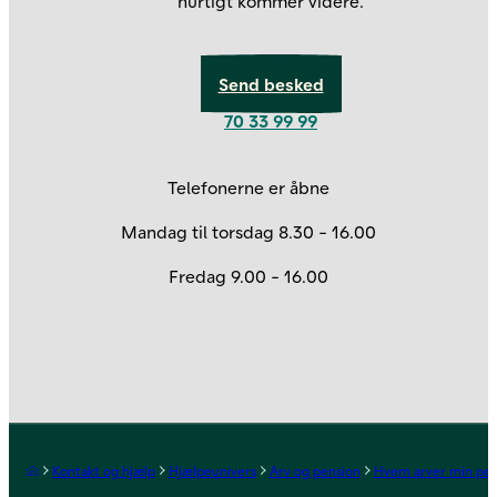
hurtigt kommer videre.
Send besked
70 33 99 99
Kontakt os
Telefonerne er åbne
Mandag til torsdag 8.30 - 16.00
Fredag 9.00 - 16.00
Forside
Kontakt og hjælp
Hjælpeunivers
Arv og pension
Hvem arver min pen