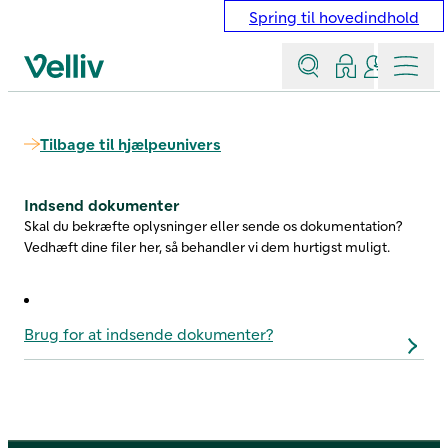
Spring til hovedindhold
Søg
Log ind
Kontakt &
Menu
Velliv startside
Tilbage til hjælpeunivers
Indsend dokumenter
Skal du bekræfte oplysninger eller sende os dokumentation?
Vedhæft dine filer her, så behandler vi dem hurtigst muligt.
Brug for at indsende dokumenter?