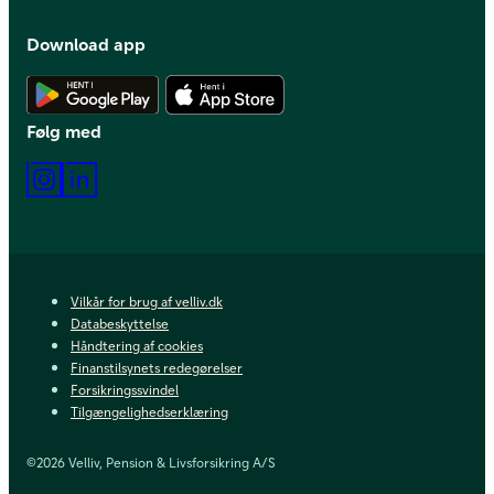
Download app
Hent Android app
Hent iOS app
Følg med
Instagram
LinkedIn
Vilkår for brug af velliv.dk
Databeskyttelse
Håndtering af cookies
Finanstilsynets redegørelser
Forsikringssvindel
Tilgængelighedserklæring
©2026 Velliv, Pension & Livsforsikring A/S