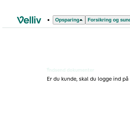
Opsparing
Forsikring og sun
Velliv startside
Indsend dokument
Indsend dokumenter
Er du kunde, skal du logge ind på