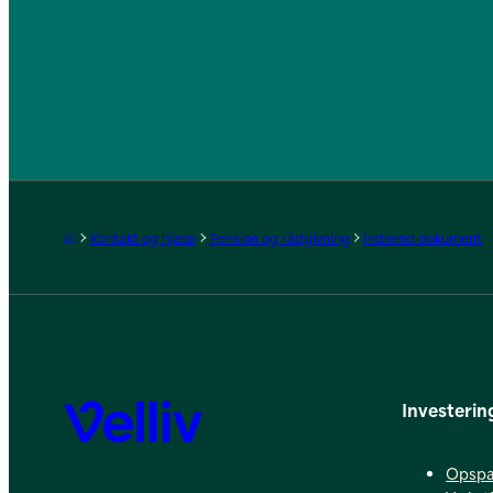
Forside
Kontakt og hjælp
Pension og rådgivning
Indsend dokument
Investerin
Velliv
Opspa