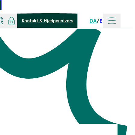
Søg
Log ind
Mere
DA
EN
Kontakt & Hjælpeunivers
Sprog