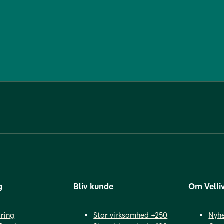
g
Bliv kunde
Om Velli
ring
Stor virksomhed +250
Nyh