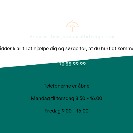
Er du er i tvivl, kan du altid ringe til os
sidder klar til at hjælpe dig og sørge for, at du hurtigt komm
70 33 99 99
Telefonerne er åbne
Mandag til torsdag 8.30 - 16.00
Fredag 9.00 - 16.00