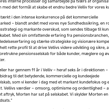
vores interne processer og samarbejde på tværs af organisa
 med det formål at skabe et endnu bedre Velliv for vores k
r stærkt i den intense konkurrence på det kommercielle
rked – blandt andet med vores nye Sundhedssikring, en r
gsstrategi og markante overskud, som sendes tilbage til kun
kabet. Med sin omfattende erfaring fra pensionsbranchen
 ledelseserfaring og stærke strategiske og visionære komp
lt rette profil til at drive Vellivs videre udvikling og sikre, a
 foretrukne pensionsselskab for både kunder, mæglere og øv
er.
er har gennem 11 år i Velliv – heraf seks år i direktionen –
 bidrag til det betydende, kommercielle og kundeejede
lskab, som vi kender i dag med et markant kundefokus og e
t. Vellivs værdier – omsorg, optimisme og ordentlighed – af
t aftryk, Morten har sat på selskabet. Vi skylder Morten en 
dsats.”