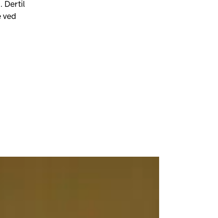
. Dertil
e ved