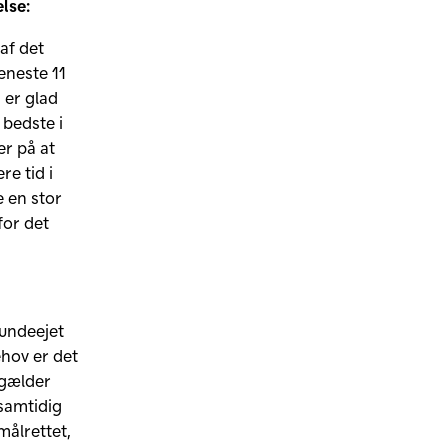
lse:
af det
eneste 11
g er glad
 bedste i
r på at
re tid i
e en stor
for det
kundeejet
ehov er det
 gælder
 samtidig
ålrettet,