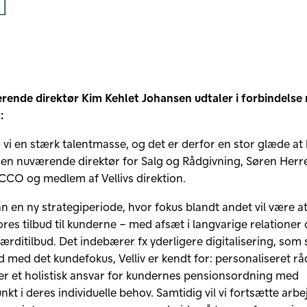
l på LinkedIn
Del på Facebook
rende direktør Kim Kehlet Johansen udtaler i forbindelse
:
ar vi en stærk talentmasse, og det er derfor en stor glæde at
n nuværende direktør for Salg og Rådgivning, Søren Herr
l CCO og medlem af Vellivs direktion.
an en ny strategiperiode, hvor fokus blandt andet vil være a
res tilbud til kunderne – med afsæt i langvarige relationer 
ærditilbud. Det indebærer fx yderligere digitalisering, som 
d med det kundefokus, Velliv er kendt for: personaliseret rå
ger et holistisk ansvar for kundernes pensionsordning med
kt i deres individuelle behov. Samtidig vil vi fortsætte arb