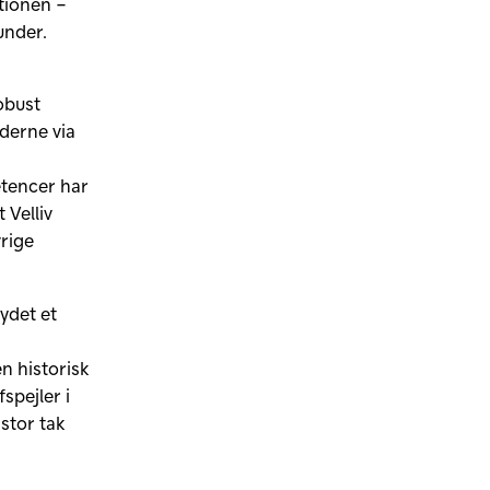
tionen –
under.
obust
derne via
,
etencer har
t Velliv
rige
 ydet et
n historisk
spejler i
stor tak