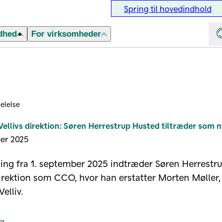
Spring til hovedindhold
dhed
For virksomheder
elelse
Vellivs direktion: Søren Herrestrup Husted tiltræder som
ber 2025
ing fra 1. september 2025 indtræder Søren Herrestr
 direktion som CCO, hvor han erstatter Morten Møller,
Velliv.