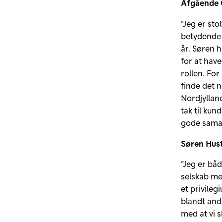
Afgående C
”Jeg er st
betydende 
år. Søren h
for at have
rollen. Fo
finde det n
Nordjyllan
tak til kun
gode sama
Søren Hust
”Jeg er båd
selskab me
et privileg
blandt ande
med at vi 