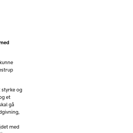
 med
 kunne
estrup
t styrke og
og et
skal gå
dgivning,
ejdet med