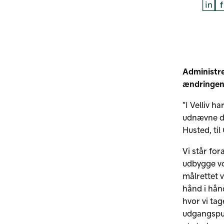
De
Administre
ændringen
”I Velliv h
udnævne de
Husted, ti
Vi står for
udbygge vo
målrettet v
hånd i hån
hvor vi ta
udgangspun