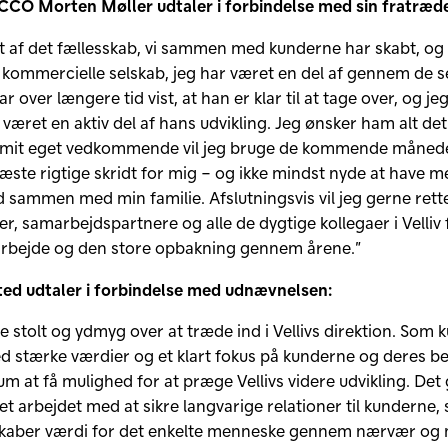
CO Morten Møller udtaler i forbindelse med sin fratræde
olt af det fællesskab, vi sammen med kunderne har skabt, og 
kommercielle selskab, jeg har været en del af gennem de s
ar over længere tid vist, at han er klar til at tage over, og je
 været en aktiv del af hans udvikling. Jeg ønsker ham alt det
r mit eget vedkommende vil jeg bruge de kommende månede
æste rigtige skridt for mig – og ikke mindst nyde at have me
d sammen med min familie. Afslutningsvis vil jeg gerne rett
der, samarbejdspartnere og alle de dygtige kollegaer i Velliv 
rbejde og den store opbakning gennem årene.”
ed udtaler i forbindelse med udnævnelsen:
e stolt og ydmyg over at træde ind i Vellivs direktion. Som 
d stærke værdier og et klart fokus på kunderne og deres b
ium at få mulighed for at præge Vellivs videre udvikling. Det
t arbejdet med at sikre langvarige relationer til kunderne,
skaber værdi for det enkelte menneske gennem nærvær og m