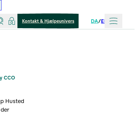
Søg
Log ind
Mere
DA
EN
Kontakt & Hjælpeunivers
Sprog
 ny CCO
up Husted
 der