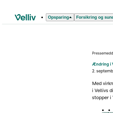
Opsparing
Forsikring og sun
Velliv startside
Pressemedd
Ændring i 
2. septem
Med virkn
i Vellivs
stopper i 