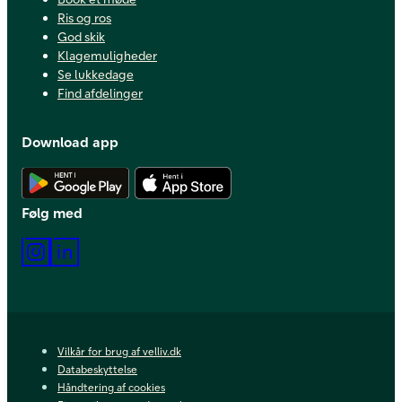
Ris og ros
God skik
Klagemuligheder
Se lukkedage
Find afdelinger
Download app
Hent Android app
Hent iOS app
Følg med
Instagram
LinkedIn
Vilkår for brug af velliv.dk
Databeskyttelse
Håndtering af cookies