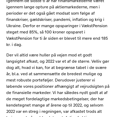
Igennem de sidste ti år har finansmarkederne været
igennem lange opture på aktiemarkederne, men i
perioder er det også gået modsat som følge af
finanskriser, gældskriser, pandemi, inflation og krig i
Ukraine. Derfor er mange opsparinger i VækstPension
steget med 85%, så 100 kroner opsparet i
VækstPension for ti år siden er blevet til mere end 185
kr. i dag.
Der vil altid være huller på vejen mod et godt
langsigtet afkast, og 2022 var et af de større. Velliv gør
dog alt, hvad vi kan, for at begrænse tabet i de svære
år, bl.a. ved at sammensætte de bredest mulige og
mest robuste porteføljer. Derudover justerer vi
løbende vores positioner afhængigt af vejrudsigten på
de finansielle markeder. Vi har således nydt godt at af
de meget fordelagtige markedsbetingelser, der har
kendetegnet mange af årene op til 2022, og selvom
2022 var en streg i regningen, var afkastet trods alt