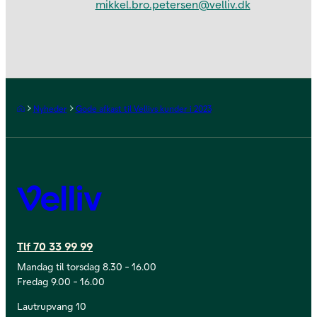
mikkel.bro.petersen@velliv.dk
Forside
Nyheder
Gode afkast til Vellivs kunder i 2023
Velliv
Tlf 70 33 99 99
Mandag til torsdag 8.30 - 16.00
Fredag 9.00 - 16.00
Lautrupvang 10