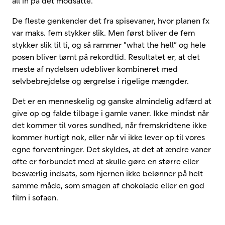
all in på det modsatte.
De fleste genkender det fra spisevaner, hvor planen fx
var maks. fem stykker slik. Men først bliver de fem
stykker slik til ti, og så rammer ”what the hell” og hele
posen bliver tømt på rekordtid. Resultatet er, at det
meste af nydelsen udebliver kombineret med
selvbebrejdelse og ærgrelse i rigelige mængder.
Det er en menneskelig og ganske almindelig adfærd at
give op og falde tilbage i gamle vaner. Ikke mindst når
det kommer til vores sundhed, når fremskridtene ikke
kommer hurtigt nok, eller når vi ikke lever op til vores
egne forventninger. Det skyldes, at det at ændre vaner
ofte er forbundet med at skulle gøre en større eller
besværlig indsats, som hjernen ikke belønner på helt
samme måde, som smagen af chokolade eller en god
film i sofaen.