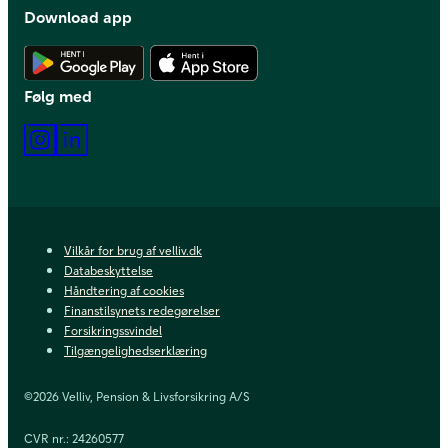
Download app
Hent Android app
Hent iOS app
Følg med
Instagram
LinkedIn
Vilkår for brug af velliv.dk
Databeskyttelse
Håndtering af cookies
Finanstilsynets redegørelser
Forsikringssvindel
Tilgængelighedserklæring
©2026 Velliv, Pension & Livsforsikring A/S
CVR nr.: 24260577