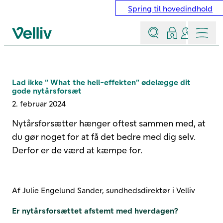
Spring til hovedindhold
Søg
Log ind
Kontakt &
Menu
Velliv startside
Lad ikke “ What the hell-effekten” ødelægge dit
gode nytårsforsæt
2. februar 2024
Nytårsforsætter hænger oftest sammen med, at
du gør noget for at få det bedre med dig selv.
Derfor er de værd at kæmpe for.
Af Julie Engelund Sander, sundhedsdirektør i Velliv
Er nytårsforsættet afstemt med hverdagen?