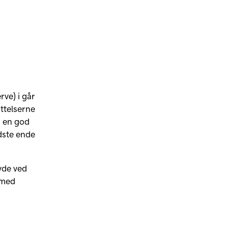
rve) i går
ættelserne
å en god
idste ende
avde ved
rmed