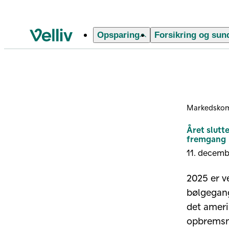
Opsparing
Forsikring og sun
Velliv startside
Markedsko
Året slutt
fremgang
11. decem
2025 er v
bølgegang
det ameri
opbremsni