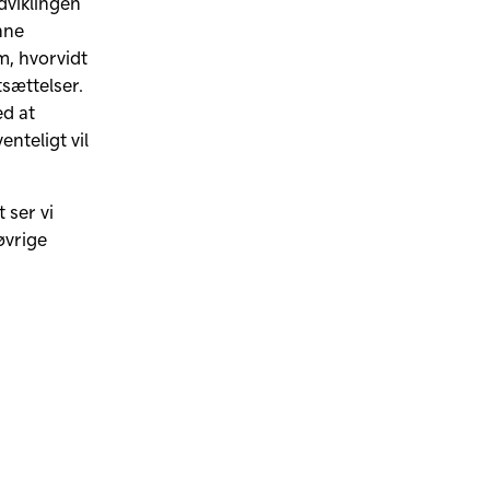
dviklingen
nne
m, hvorvidt
sættelser.
ed at
enteligt vil
 ser vi
øvrige