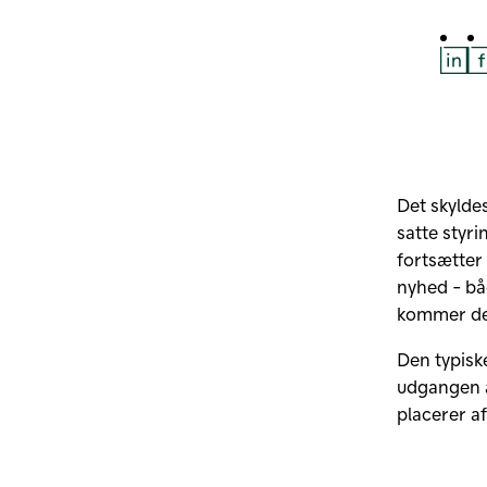
De
Det skylde
satte styri
fortsætter
nyhed - bå
kommer det
Den typiske
udgangen a
placerer a