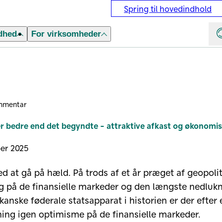
Spring til hovedindhold
dhed
For virksomheder
mmentar
er bedre end det begyndte - attraktive afkast og økonomi
ber 2025
ed at gå på hæld. På trods af et år præget af geopolit
 på de finansielle markeder og den længste nedlukn
kanske føderale statsapparat i historien er der efter 
ng igen optimisme på de finansielle markeder.