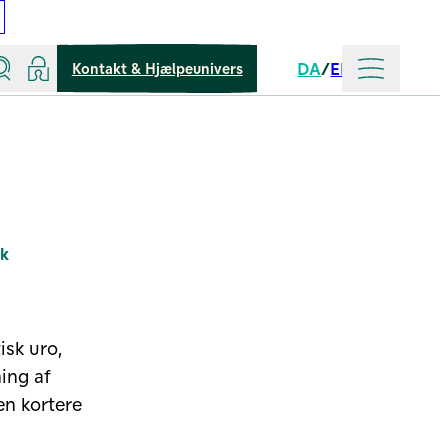
Søg
Log ind
Mere
DA
EN
Kontakt & Hjælpeunivers
Sprog
sk
isk uro,
ing af
en kortere