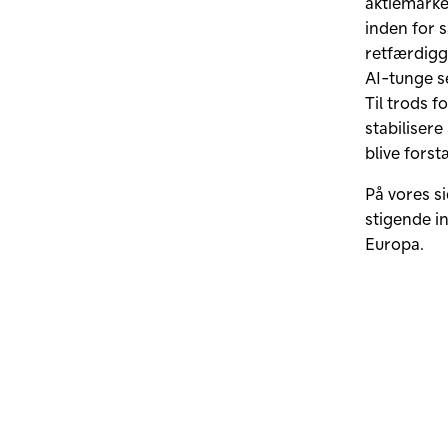
aktiemarke
inden for 
retfærdigg
AI-tunge s
Til trods 
stabilisere 
blive forst
På vores si
stigende in
Europa.