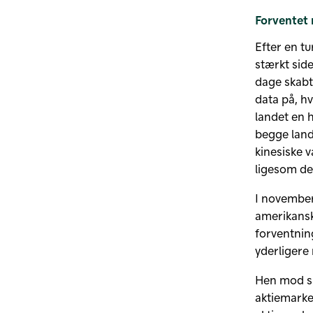
Forventet 
Efter en tu
stærkt sid
dage skabt
data på, h
landet en 
begge land
kinesiske v
ligesom de
I november
amerikansk
forventnin
yderligere
Hen mod sl
aktiemarke