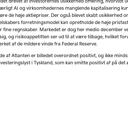
det drevet af investorernes usikkerhed omkring, hvorvidt u
særligt AI og virksomhedernes manglende kapitalisering ku
øre de høje aktiepriser. Der også blevet skabt usikkerhed o
elskabers forretningsmodel kan opretholde de høje prisfast
for fine regnskaber. Markedet er dog her medio december v
sig, og risikoappetitten ser ud til at være tilbage, hvilket forv
ærket af de mildere vinde fra Federal Reserve.
de af Atlanten er billedet overordnet positivt, og ikke mindst
vesteringslyst i Tyskland, som kan smitte positivt af på det 