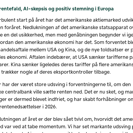
rentefald, AI-skepsis og positiv stemning i Europa
rbulent start på året har det amerikanske aktiemarked udvik
en foråret. Nedlukningen af det amerikanske statsapparat o
e en del usikkerhed, men med genåbningen begynder vi ige
vordan den amerikanske økonomi har det. Som forventet bl
handelsaftale mellem USA og Kina, og de nye toldsatser er po
es økonomi. Aftalen indebærer, at USA sænker tarifferne 
arer. Kina sænker ligeledes deres tariffer på flere amerikan
 trækker nogle af deres eksportkontroller tilbage.
 har der været store udsving i forventningerne til, om den
e centralbank ville sætte renten ned. Det er nu sket, og m
ger er dermed blevet indfriet, og har skabt forhåbninger o
 rentenedsættelser i 2026.
utningen af året er der blev sået tvivl om, hvorvidt det am
d var ved at tabe momentum. Vi har set markante udsving 