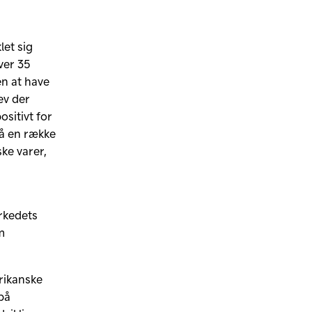
let sig
ver 35
n at have
ev der
sitivt for
på en række
ske varer,
arkedets
m
erikanske
på