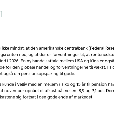
l på LinkedIn
Del på Facebook
s ikke mindst, at den amerikanske centralbank (Federal Rese
ngsrenten ned, og at der er forventninger til, at renteneds
 ind i 2026. En ny handelsaftale mellem USA og Kina er ogs
de for den globale handel og forventningerne til vækst. I s
 også din pensionsopsparing til gode.
 kunde i Velliv med en mellem risiko og 15 år til pension h
f november opnået et afkast på mellem 8,9 og 9,1 pct. De
fkastene sig fortsat i den gode ende af markedet.