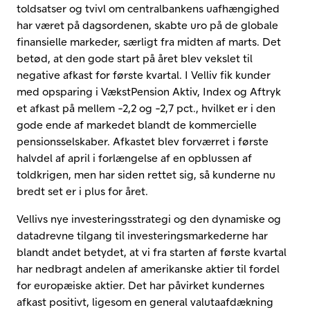
toldsatser og tvivl om centralbankens uafhængighed
har været på dagsordenen, skabte uro på de globale
finansielle markeder, særligt fra midten af marts. Det
betød, at den gode start på året blev vekslet til
negative afkast for første kvartal. I Velliv fik kunder
med opsparing i VækstPension Aktiv, Index og Aftryk
et afkast på mellem -2,2 og -2,7 pct., hvilket er i den
gode ende af markedet blandt de kommercielle
pensionsselskaber. Afkastet blev forværret i første
halvdel af april i forlængelse af en opblussen af
toldkrigen, men har siden rettet sig, så kunderne nu
bredt set er i plus for året.
Vellivs nye investeringsstrategi og den dynamiske og
datadrevne tilgang til investeringsmarkederne har
blandt andet betydet, at vi fra starten af første kvartal
har nedbragt andelen af amerikanske aktier til fordel
for europæiske aktier. Det har påvirket kundernes
afkast positivt, ligesom en general valutaafdækning