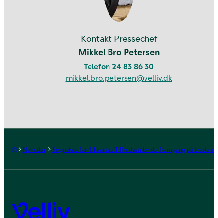
Kontakt os
Kontakt Pressechef
Mikkel Bro Petersen
Telefon 24 83 86 30
mikkel.bro.petersen@velliv.dk
Forside
Nyheder
Regnskab for 1. kvartal: Tilfredsstillende fremgang på trods af p
Velliv