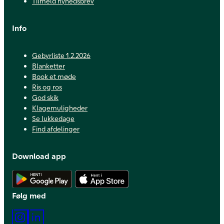
Tilmeld nyhedsbrev
Info
Gebyrliste 1.2.2026
Blanketter
Book et møde
Ris og ros
God skik
Klagemuligheder
Se lukkedage
Find afdelinger
Download app
Hent Android app
Hent iOS app
Følg med
Instagram
LinkedIn