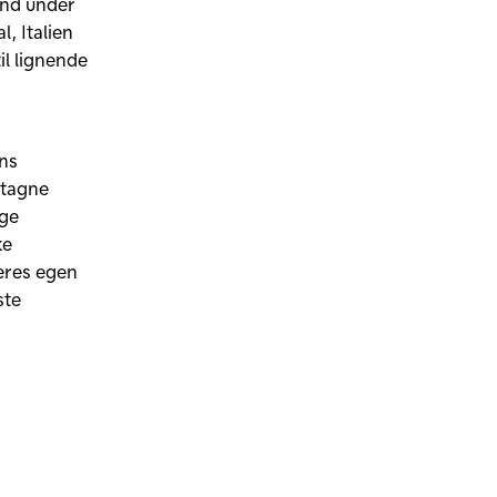
 end under
, Italien
il lignende
ens
ntagne
ige
ke
deres egen
ste