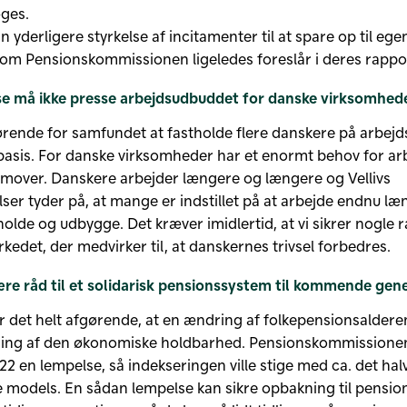
ges.
n yderligere styrkelse af incitamenter til at spare op til eg
om Pensionskommissionen ligeledes foreslår i deres rappor
e må ikke presse arbejdsudbuddet for danske virksomhed
ørende for samfundet at fastholde flere danskere på arbej
ig basis. For danske virksomheder har et enormt behov for ar
emover. Danskere arbejder længere og længere og Vellivs
ser tyder på, at mange er indstillet på at arbejde endnu læ
tholde og udbygge. Det kræver imidlertid, at vi sikrer nogle
kedet, der medvirker til, at danskernes trivsel forbedres.
ære råd til et solidarisk pensionssystem til kommende gen
er det helt afgørende, at en ændring af folkepensionsaldere
ning af den økonomiske holdbarhed. Pensionskommissionen
022 en lempelse, så indekseringen ville stige med ca. det hal
models. En sådan lempelse kan sikre opbakning til pensi