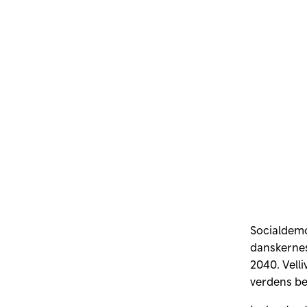
Socialdemo
danskernes 
2040. Velli
verdens be