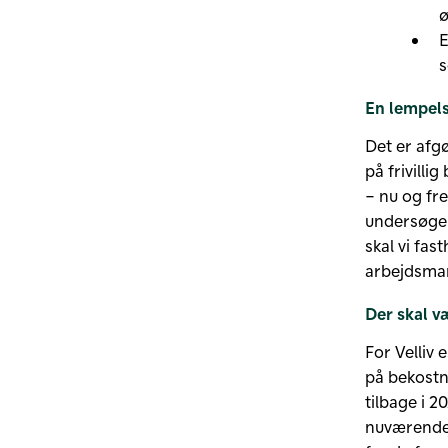
ø
E
s
En lempels
Det er afg
på frivill
– nu og fr
undersøgel
skal vi fas
arbejdsmar
Der skal v
For Velliv 
på bekost
tilbage i 2
nuværende 