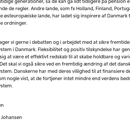
tidige generationer, så de kan gå lidt tidligere på pension
de de regler. Andre lande, som fx Holland, Finland, Portugal
e østeuropæiske lande, har ladet sig inspirere af Danmark t
e ordninger.
ltager vi gerne i debatten og i arbejdet med at sikre fremtid
stem i Danmark. Fleksibilitet og positiv tilskyndelse har ge
sig at være et effektivt redskab til at skabe holdbare og var
 Det skal vi også sikre ved en fremtidig ændring af det dans
stem. Danskerne har med deres villighed til at finansiere 
m nogle vist, at de fortjener intet mindre end verdens bed
ystem.
en
t Johansen