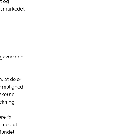
t og
ejdsmarkedet
l gavne den
, at de er
re mulighed
nskerne
rækning.
re fx
t med et
mfundet