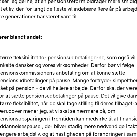
et ser jeg gerne, at en pensionsreform bidrager mere smidig
il et liv, der for langt de fleste vil indebære flere år på arb
re generationer har været vant til.
rer blandt andet:
tørre fleksibilitet for pensionsudbetalingerne, som også vi
nkelte dansker og vores virksomheder. Derfor bør vi følge
ensionskommissionens anbefaling om at kunne sætte
ensionsudbetalinger på pause. Mange fortryder simpelthen
ået på pension - de vil hellere arbejde. Derfor skal der væ
or at sætte pensionsudbetalinger på pause. Det vil give da
tørre fleksibilitet, når de skal tage stilling til deres tilbaget
erudover mener jeg, at vi skal se nærmere på, om
ensionsopsparingen i fremtiden kan medvirke til at finansie
ddannelsespauser, der bliver stadig mere nødvendige i tak
ængere arbejdsliv, og at hastigheden på forandringer i sa