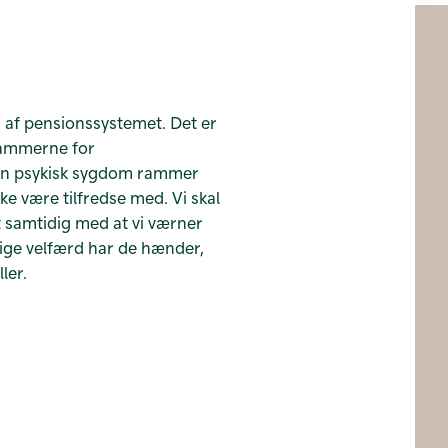
 af pensionssystemet. Det er
 rammerne for
den psykisk sygdom rammer
ke være tilfredse med. Vi skal
et samtidig med at vi værner
ige velfærd har de hænder,
ler.