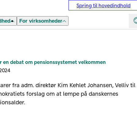
Spring til hovedindhold
dhed
For virksomheder
ser en debat om pensionssystemet velkommen
 2024
er fra adm. direktør Kim Kehlet Johansen, Velliv til
okratiets forslag om at lempe på danskernes
ionsalder.