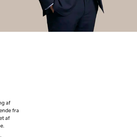
ng af
dende fra
et af
e.