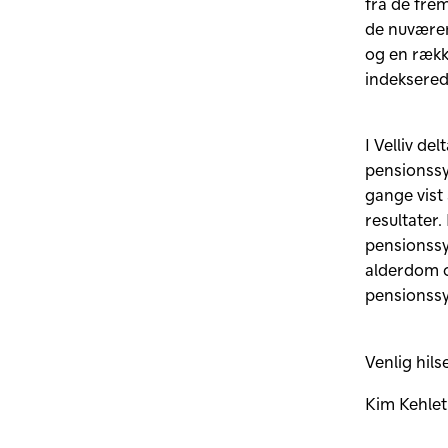
fra de frem
de nuværen
og en rækk
indeksered
I Velliv de
pensionssy
gange vist 
resultater.
pensionssy
alderdom o
pensionss
Venlig hils
Kim Kehle