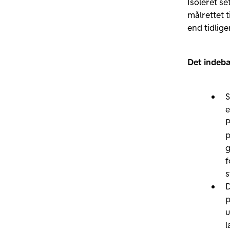
Isoleret s
målrettet t
end tidlige
Det indebæ
S
e
P
p
g
f
s
D
p
u
l