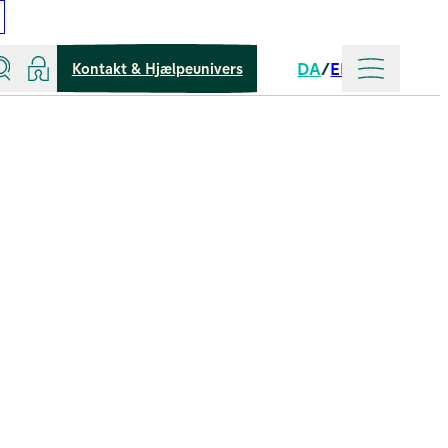
Søg
Log ind
Mere
DA
EN
Kontakt & Hjælpeunivers
Sprog