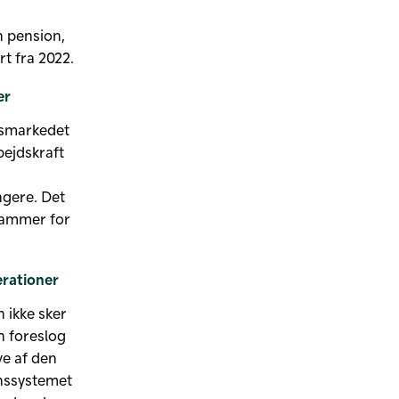
en pension,
t fra 2022.
er
dsmarkedet
bejdskraft
ngere. Det
 rammer for
erationer
n ikke sker
 foreslog
ve af den
onssystemet