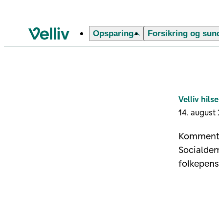
Opsparing
Forsikring og sun
Velliv startside
Velliv hil
14. august
Kommentar
Socialdem
folkepens