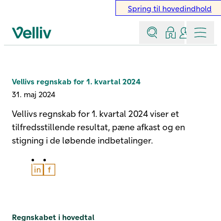
Spring til hovedindhold
Søg
Log ind
Kontakt &
Menu
Velliv startside
Vellivs regnskab for 1. kvartal 2024
31. maj 2024
Vellivs regnskab for 1. kvartal 2024 viser et
tilfredsstillende resultat, pæne afkast og en
stigning i de løbende indbetalinger.
Del på LinkedIn
Del på Facebook
Regnskabet i hovedtal