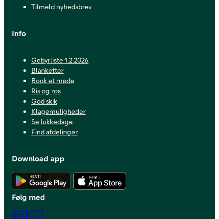
Tilmeld nyhedsbrev
Info
Gebyrliste 1.2.2026
Blanketter
Book et møde
Ris og ros
God skik
Klagemuligheder
Se lukkedage
Find afdelinger
Download app
Hent Android app
Hent iOS app
Følg med
Instagram
LinkedIn