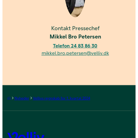
Kontakt os
Kontakt Pressechef
Mikkel Bro Petersen
Telefon 24 83 86 30
mikkel.bro.petersen@velliv.dk
Forside
Nyheder
Vellivs regnskab for 1. kvartal 2024
Velliv