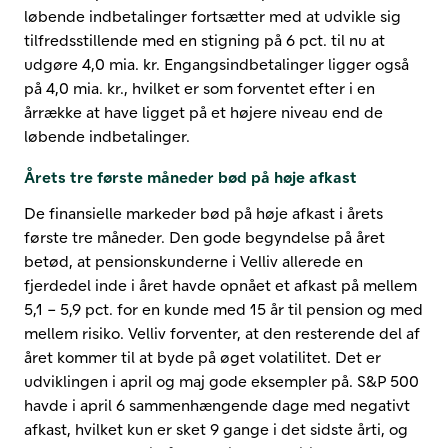
løbende indbetalinger fortsætter med at udvikle sig
tilfredsstillende med en stigning på 6 pct. til nu at
udgøre 4,0 mia. kr. Engangsindbetalinger ligger også
på 4,0 mia. kr., hvilket er som forventet efter i en
årrække at have ligget på et højere niveau end de
løbende indbetalinger.
Årets tre første måneder bød på høje afkast
De finansielle markeder bød på høje afkast i årets
første tre måneder. Den gode begyndelse på året
betød, at pensionskunderne i Velliv allerede en
fjerdedel inde i året havde opnået et afkast på mellem
5,1 – 5,9 pct. for en kunde med 15 år til pension og med
mellem risiko. Velliv forventer, at den resterende del af
året kommer til at byde på øget volatilitet. Det er
udviklingen i april og maj gode eksempler på. S&P 500
havde i april 6 sammenhængende dage med negativt
afkast, hvilket kun er sket 9 gange i det sidste årti, og