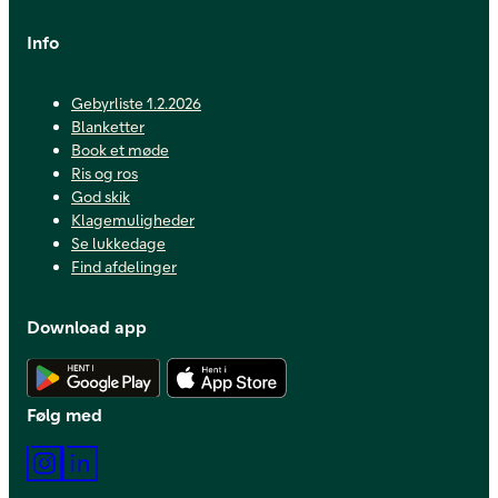
Info
Gebyrliste 1.2.2026
Blanketter
Book et møde
Ris og ros
God skik
Klagemuligheder
Se lukkedage
Find afdelinger
Download app
Hent Android app
Hent iOS app
Følg med
Instagram
LinkedIn