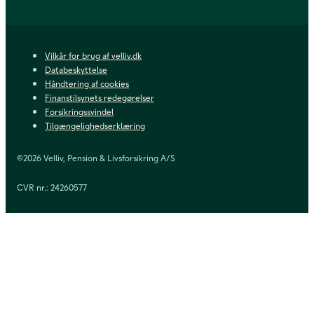
Vilkår for brug af velliv.dk
Databeskyttelse
Håndtering af cookies
Finanstilsynets redegørelser
Forsikringssvindel
Tilgængelighedserklæring
©2026 Velliv, Pension & Livsforsikring A/S
CVR nr.: 24260577