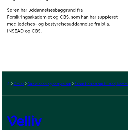
Søren har uddannelsesbaggrund fra
Forsikringsakademiet og CBS, som han har suppleret
med ledelses- og bestyrelsesuddannelse fra bl.a.
INSEAD og CBS.
Forside
Om os
Direktionen og bestyrelsen
Søren Herrestrup Husted, Kommer
Velliv