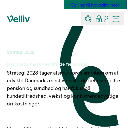
Spring til hovedindhold
Søg
Log ind
Kontakt &
Menu
Velliv startside
Strategi 2028
Strategi 2028
Danmarks mest værdifulde fællesskab
Strategi 2028 tager afsæt i vores ambition om at
udvikle Danmarks mest værdifulde fællesskab for
pension og sundhed og har fokus på
kundetilfredshed, vækst og konkurrencedygtige
omkostninger.