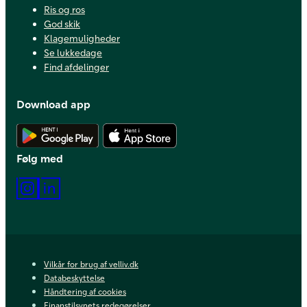
Ris og ros
God skik
Klagemuligheder
Se lukkedage
Find afdelinger
Download app
Hent Android app
Hent iOS app
Følg med
Instagram
LinkedIn
Vilkår for brug af velliv.dk
Databeskyttelse
Håndtering af cookies
Finanstilsynets redegørelser