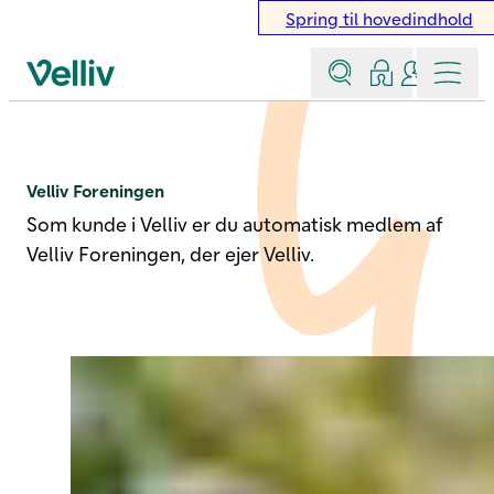
Spring til hovedindhold
Søg
Log ind
Kontakt &
Menu
Velliv startside
Velliv Foreningen
Velliv Foreningen
Som kunde i Velliv er du automatisk medlem af
Velliv Foreningen, der ejer Velliv.