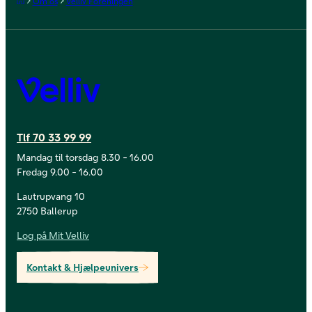
Forside
Om os
Velliv Foreningen
Velliv
Tlf 70 33 99 99
Mandag til torsdag 8.30 - 16.00
Fredag 9.00 - 16.00
Lautrupvang 10
2750 Ballerup
Log på Mit Velliv
Kontakt & Hjælpeunivers