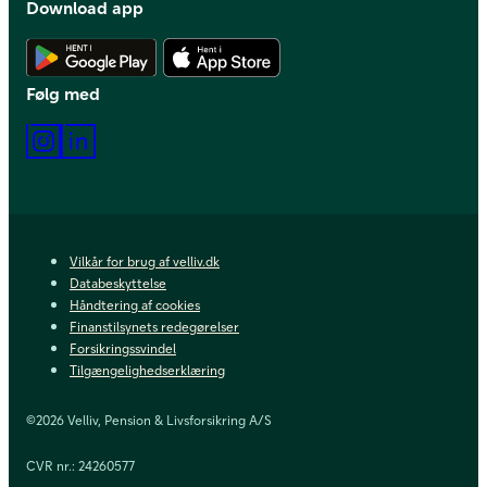
Download app
Hent Android app
Hent iOS app
Følg med
Instagram
LinkedIn
Vilkår for brug af velliv.dk
Databeskyttelse
Håndtering af cookies
Finanstilsynets redegørelser
Forsikringssvindel
Tilgængelighedserklæring
©2026 Velliv, Pension & Livsforsikring A/S
CVR nr.: 24260577