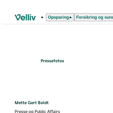
Opsparing
Forsikring og sun
Velliv startside
Pressefotos Mette Gert Bol
Pressefotos
Mette Gert Boldt
Presse og Public Affairs