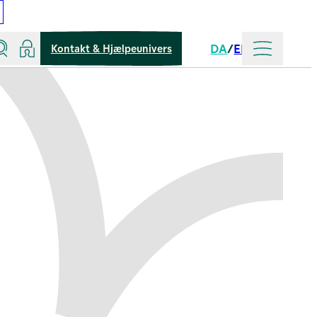
Søg
Log ind
Mere
DA
EN
Kontakt & Hjælpeunivers
Sprog