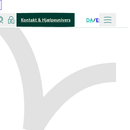
Søg
Log ind
Mere
DA
EN
Kontakt & Hjælpeunivers
Sprog