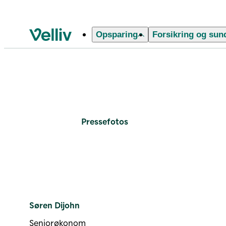
Opsparing
Forsikring og sun
Velliv startside
Pressefotos Søren Dijohn
Pressefotos
Søren Dijohn
Seniorøkonom