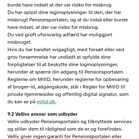
burde have indset at der var risiko for misbrug.
Du har oplyst dine loginoplysninger til den, der har
misbrugt Pensionsportalen, og at du indså eller burde
have indset, at der var risiko for misbrug.
Du ved groft uforsvarlig adfærd har muliggjort
misbruget.
Hvis du har handlet svigagtigt, med forsæt eller ved
grov forsømmelse har undladt at opfylde dine
forpligtelser til at beskytte dine loginoplysninger,
herunder at spærre din adgang til Pensionsportalen.
Reglerne om MitID, herunder reglerne for opbevaring
af bruger-id, adgangskode, står i Regler for MitID til
private hjemmesider og offentlig digital signatur, som
du kan se på
mitid.dk.
9.2 Vellivs ansvar som udbyder
Velliv udbyder Pensionsportalen og tilknyttede services
og stiller dem til rådighed som de er og forefindes.
Velliv giver ingen garanti for Pensionsportalen eller