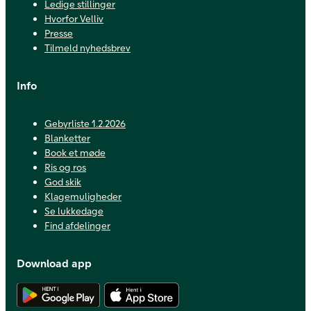
Ledige stillinger
Hvorfor Velliv
Presse
Tilmeld nyhedsbrev
Info
Gebyrliste 1.2.2026
Blanketter
Book et møde
Ris og ros
God skik
Klagemuligheder
Se lukkedage
Find afdelinger
Download app
Hent Android app
Hent iOS app