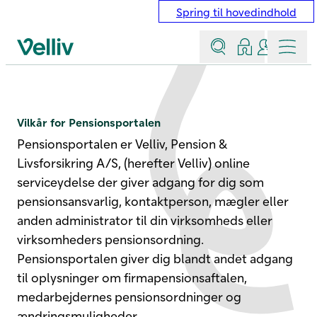
Spring til hovedindhold
Søg
Log ind
Kontakt &
Menu
Velliv startside
Vilkår for Pensionsportalen
Vilkår for Pensionsportalen
Pensionsportalen er Velliv, Pension &
Livsforsikring A/S, (herefter Velliv) online
serviceydelse der giver adgang for dig som
pensionsansvarlig, kontaktperson, mægler eller
anden administrator til din virksomheds eller
virksomheders pensionsordning.
Pensionsportalen giver dig blandt andet adgang
til oplysninger om firmapensionsaftalen,
medarbejdernes pensionsordninger og
ændringsmuligheder.