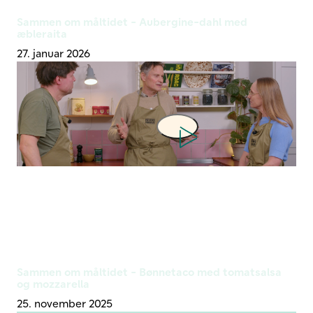
Sammen om måltidet - Aubergine-dahl med
æbleraita
27. januar 2026
Afspil
Sammen om måltidet - Bønnetaco med tomatsalsa
og mozzarella
25. november 2025