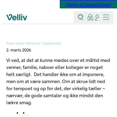
Spring til hovedindhold
Søg
Log ind
Kontakt &
Menu
Velliv startside
Kom med Meyers i køkkenet
2. marts 2026
Vi ved, at det at kunne mødes over et måltid med
venner, familie, naboer eller kolleger er noget
helt særligt. Det handler ikke om at imponere,
men om at være sammen. Om at skrue lidt ned
for tempoet og op for det, der virkelig tæller –
nærvær, de gode samtaler og ikke mindst den
lækre smag.