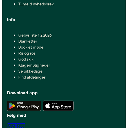
Tilmeld nyhedsbrev
Info
Gebyrliste 1.2.2026
Blanketter
Book et møde
Ris og ros
God skik
Klagemuligheder
Se lukkedage
Find afdelinger
Download app
Hent Android app
Hent iOS app
Følg med
Instagram
LinkedIn