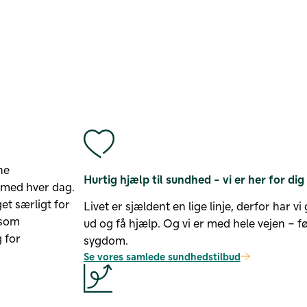
ne
Hurtig hjælp til sundhed - vi er her for dig
 med hver dag.
t særligt for
Livet er sjældent en lige linje, derfor har v
 som
ud og få hjælp. Og vi er med hele vejen – fø
g for
sygdom.
Se vores samlede sundhedstilbud