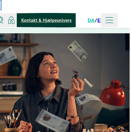
Søg
Log ind
Mere
DA
EN
Kontakt & Hjælpeunivers
Sprog