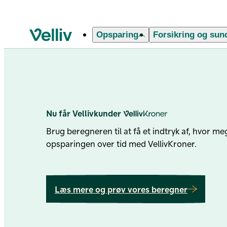
Forside
Opsparing
Forsikring og sun
Velliv startside
Nu får Vellivkunder
Velliv Kroner
Brug beregneren til at få et indtryk af, hvor meg
opsparingen over tid med VellivKroner.
Læs mere og prøv vores beregner