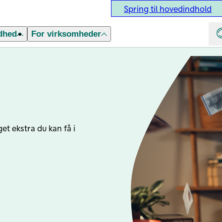
Spring til hovedindhold
dhed
For virksomheder
et ekstra du kan få i