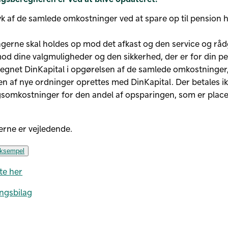
yk af de samlede omkostninger ved at spare op til pension h
erne skal holdes op mod det afkast og den service og råd
mod dine valgmuligheder og den sikkerhed, der er for din pe
regnet DinKapital i opgørelsen af de samlede omkostninger
n af nye ordninger oprettes med DinKapital. Der betales i
gsomkostninger for den andel af opsparingen, som er placer
​
rne er vejledende.
eksempel
te her
ingsbilag