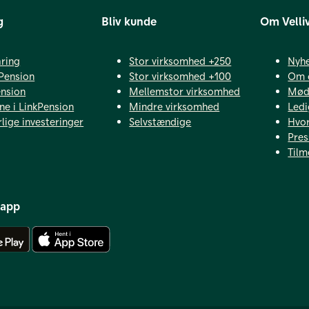
g
Bliv kunde
Om Velli
ring
Stor virksomhed +250
Nyh
Pension
Stor virksomhed +100
Om 
ension
Mellemstor virksomhed
Mød 
ne i LinkPension
Mindre virksomhed
Ledi
lige investeringer
Selvstændige
Hvor
Pres
Tilm
 app
Hent Android app
Hent iOS app