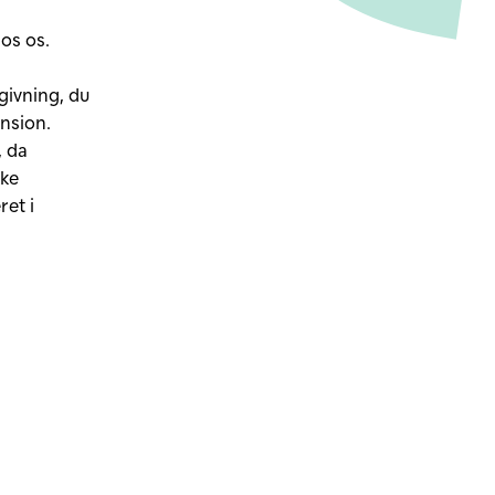
os os.​
givning, du
nsion.​
, da
kke
et i