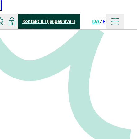
Søg
Log ind
Mere
DA
EN
Kontakt & Hjælpeunivers
Sprog