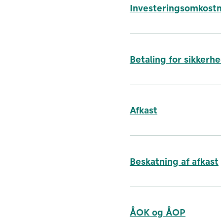
Investeringsomkost
Betaling for sikkerh
Forvaltningso
Afkast
Administration
Direkte handel
Handelsomkostn
papirerne anta
Beskatning af afkast
Se de præcise ÅOP-sats
ÅOK og ÅOP
Se de præcise ÅOP-satse