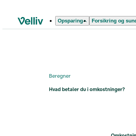
Opsparing
Forsikring og sun
Velliv startside
Omkostningsberegner
Beregner
Hvad betaler du i omkostninger?
Omkostning