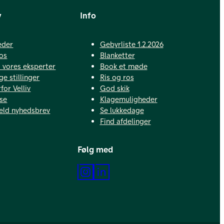
v
Info
eder
Gebyrliste 1.2.2026
os
Blanketter
vores eksperter
Book et møde
ge stillinger
Ris og ros
for Velliv
God skik
se
Klagemuligheder
eld nyhedsbrev
Se lukkedage
Find afdelinger
Følg med
Instagram
LinkedIn