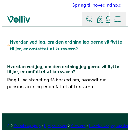
Spring til hovedindhold
Søg
Log ind
Kontakt &
Menu
Velliv startside
Hvordan ved jeg, om den ordning jeg gerne vil flytte
til jer, er omfattet af kursværn?
Hvordan ved jeg, om den ordning jeg gerne vil flytte
til jer, er omfattet af kursværn?
Ring til selskabet og få besked om, hvorvidt din
pensionsordning er omfattet af kursværn.
Forside
Kontakt og hjælp
Hjælpeunivers
Kursværn
Hvordan ved jeg, om den or