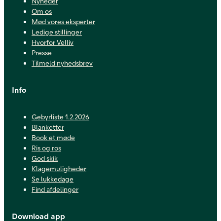
Nyheder
Om os
Mød vores eksperter
Ledige stillinger
Hvorfor Velliv
Presse
Tilmeld nyhedsbrev
Info
Gebyrliste 1.2.2026
Blanketter
Book et møde
Ris og ros
God skik
Klagemuligheder
Se lukkedage
Find afdelinger
Download app