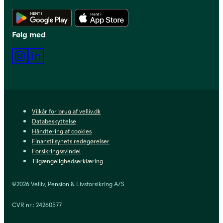
Hent Android app
Hent iOS app
Følg med
Instagram
LinkedIn
Vilkår for brug af velliv.dk
Databeskyttelse
Håndtering af cookies
Finanstilsynets redegørelser
Forsikringssvindel
Tilgængelighedserklæring
©2026 Velliv, Pension & Livsforsikring A/S
CVR nr.: 24260577