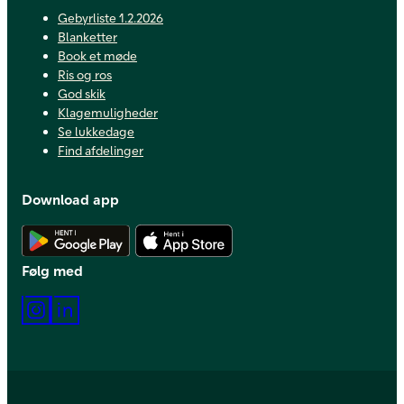
Gebyrliste 1.2.2026
Blanketter
Book et møde
Ris og ros
God skik
Klagemuligheder
Se lukkedage
Find afdelinger
Download app
Hent Android app
Hent iOS app
Følg med
Instagram
LinkedIn