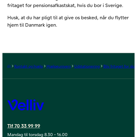
fritaget for pensionsafkastskat, hvis du bor i Sverige.
Husk, at du har pligt til at give os besked, når du flytter
hjem til Danmark igen.
Forside
Kontakt og hjælp
Hjælpeunivers
Udstationering
Bliv fritaget for ska
Velliv
Tlf 70 33 99 99
Mandag til torsdag 8.30 - 16.00