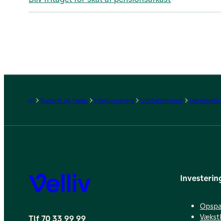
Forside
Kontakt og hjælp
Hjælpeunivers
Udstationering
Introdukti
Investerin
Velliv
Opspa
Vækst
Tlf 70 33 99 99