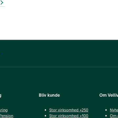
on
g
Bliv kunde
Om Velli
ring
Stor virksomhed +250
Nyh
Pension
Stor virksomhed +100
Om 