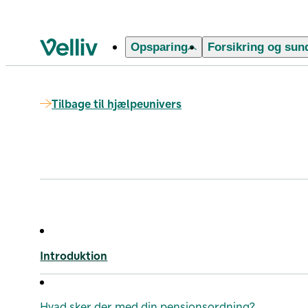
Opsparing
Forsikring og sun
Velliv startside
Tilbage til hjælpeunivers
Introduktion
Hvad sker der med din pensionsordning?