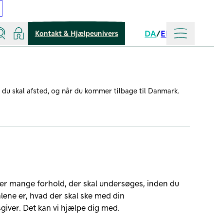
Søg
Log ind
Mere
DA
EN
Kontakt & Hjælpeunivers
Sprog
r du skal afsted, og når du kommer tilbage til Danmark.
 er mange forhold, der skal undersøges, inden du
ålene er, hvad der skal ske med din
giver. Det kan vi hjælpe dig med.