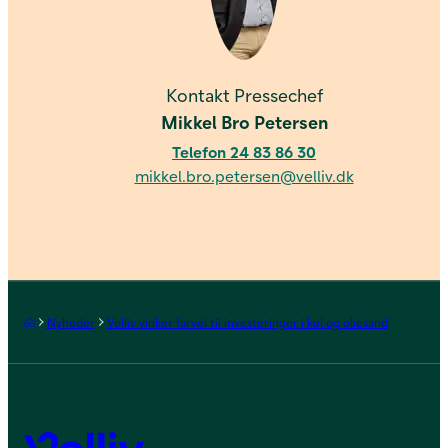
Kontakt os
Kontakt Pressechef
Mikkel Bro Petersen
Telefon 24 83 86 30
mikkel.bro.petersen@velliv.dk
Forside
Nyheder
Velliv vinker farvel til investeringer i kul og oliesand
Velliv