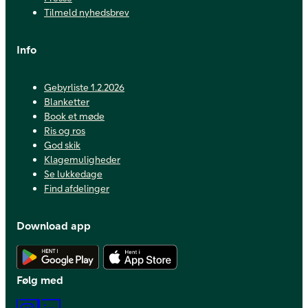
Tilmeld nyhedsbrev
Info
Gebyrliste 1.2.2026
Blanketter
Book et møde
Ris og ros
God skik
Klagemuligheder
Se lukkedage
Find afdelinger
Download app
Hent Android app
Hent iOS app
Følg med
Instagram
LinkedIn