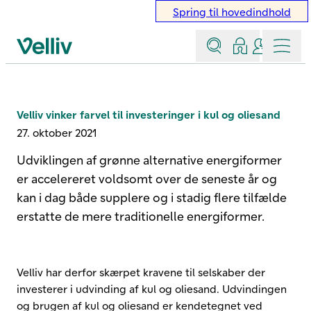
Spring til hovedindhold
Søg
Log ind
Kontakt &
Menu
Velliv startside
Velliv vinker farvel til investeringer i kul og oliesand
27. oktober 2021
Udviklingen af grønne alternative energiformer
er accelereret voldsomt over de seneste år og
kan i dag både supplere og i stadig flere tilfælde
erstatte de mere traditionelle energiformer.
Velliv har derfor skærpet kravene til selskaber der
investerer i udvinding af kul og oliesand. Udvindingen
og brugen af kul og oliesand er kendetegnet ved