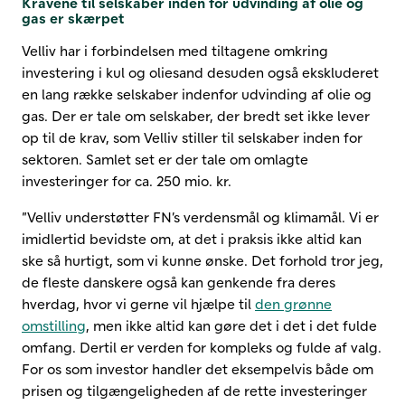
Kravene til selskaber inden for udvinding af olie og
gas er skærpet
Velliv har i forbindelsen med tiltagene omkring
investering i kul og oliesand desuden også ekskluderet
en lang række selskaber indenfor udvinding af olie og
gas. Der er tale om selskaber, der bredt set ikke lever
op til de krav, som Velliv stiller til selskaber inden for
sektoren. Samlet set er der tale om omlagte
investeringer for ca. 250 mio. kr.
”Velliv understøtter FN’s verdensmål og klimamål. Vi er
imidlertid bevidste om, at det i praksis ikke altid kan
ske så hurtigt, som vi kunne ønske. Det forhold tror jeg,
de fleste danskere også kan genkende fra deres
hverdag, hvor vi gerne vil hjælpe til
den grønne
omstilling
, men ikke altid kan gøre det i det i det fulde
omfang. Dertil er verden for kompleks og fulde af valg.
For os som investor handler det eksempelvis både om
prisen og tilgængeligheden af de rette investeringer