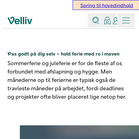
Spring til hovedindhold
Søg
Log ind
Kontakt &
Menu
Velliv startside
Hold ferie med ro i maven
Pas godt på dig selv – hold ferie med ro i maven
Sommerferie og juleferie er for de fleste af os
forbundet med afslapning og hygge. Men
månederne op til ferierne er typisk også de
travleste måneder på arbejdet, fordi deadlines
og projekter ofte bliver placeret lige netop her.