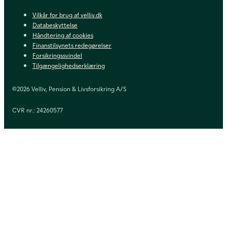
Vilkår for brug af velliv.dk
Databeskyttelse
Håndtering af cookies
Finanstilsynets redegørelser
Forsikringssvindel
Tilgængelighedserklæring
©2026 Velliv, Pension & Livsforsikring A/S
CVR nr.: 24260577