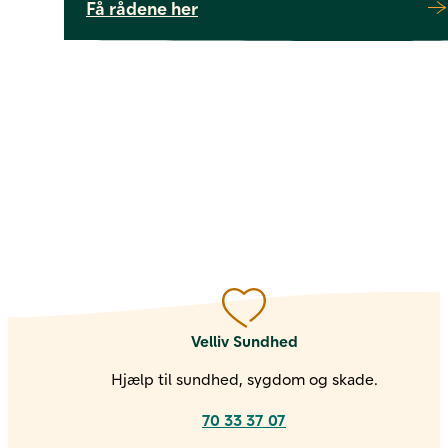
Få rådene her
Velliv Sundhed
Hjælp til sundhed, sygdom og skade.
70 33 37 07
Kontakt os