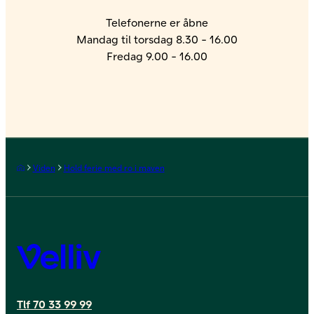
Telefonerne er åbne
Mandag til torsdag 8.30 - 16.00
Fredag 9.00 - 16.00
Forside
Viden
Hold ferie med ro i maven
Velliv
Tlf 70 33 99 99