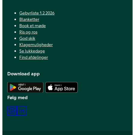
Gebyrliste 1.2.2026
Blanketter
Book et møde
Ris og ros
God skik
Klagemuligheder
Se lukkedage
Find afdelinger
Download app
Hent Android app
Hent iOS app
Følg med
Instagram
LinkedIn