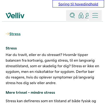
Spring til hovedindhold
Søg
Log ind
Kontakt &
Menu
Velliv startside
Stress
Stress
Har du travlt, eller er du stresset? Hvornår tipper
balancen fra kortvarig, gavnlig stress, til en langvarig
stresstilstand, som er skadelig for dig? Stress er ikke en
sygdom, men en risikofaktor for sygdom. Derfor bør
du reagere, hvis du oplever symptomer på langvarig
stress hos dig selv eller andre.
Mere trivsel - mindre stress
Stress kan defineres som en tilstand af både fysisk og