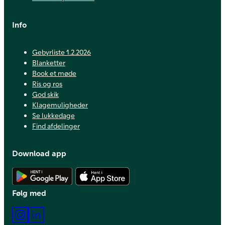
Info
Gebyrliste 1.2.2026
Blanketter
Book et møde
Ris og ros
God skik
Klagemuligheder
Se lukkedage
Find afdelinger
Download app
Hent Android app
Hent iOS app
Følg med
Instagram
LinkedIn