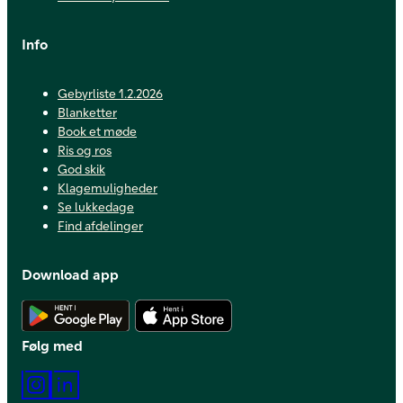
Info
Gebyrliste 1.2.2026
Blanketter
Book et møde
Ris og ros
God skik
Klagemuligheder
Se lukkedage
Find afdelinger
Download app
Hent Android app
Hent iOS app
Følg med
Instagram
LinkedIn